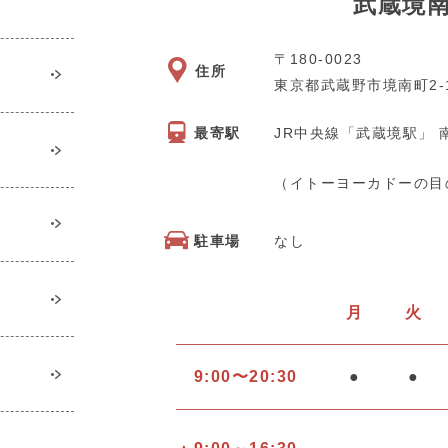
武蔵境
〒180-0023
住所
東京都武蔵野市境南町2-1
JR中央線「武蔵境駅」 
最寄駅
（イトーヨーカドーの目
なし
駐車場
月
火
9:00〜20:30
●
●