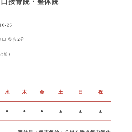
南口接骨院・整体院
0-25
南口 徒歩2分
の前）
水
木
金
土
日
祝
●
●
●
▲
▲
▲