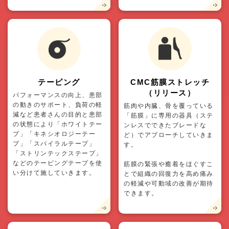
テーピング
CMC筋膜ストレッチ
（リリース）
パフォーマンスの向上、患部
の動きのサポート、負荷の軽
筋肉や内臓、骨を覆っている
減など患者さんの目的と患部
「筋膜」に専用の器具（ステ
の状態により「ホワイトテー
ンレスでできたブレードな
プ」「キネシオロジーテー
ど）でアプローチしていきま
プ」「スパイラルテープ」
す。
「ストリンテックステープ」
などのテーピングテープを使
筋膜の緊張や癒着をほぐすこ
い分けて施していきます。
とで組織の回復力を高め痛み
の軽減や可動域の改善が期待
できます。