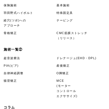
保険施術
基本施術
羽田野式ハイボルト
特殊固定具
経穴(ツボ)への
テーピング
アプローチ
骨格矯正
CMC筋膜ストレッチ
（リリース）
施術一覧②
超音波療法
ドレナージュ(EHD・DPL)
PIA(ピア)
産後矯正
自律神経調整
O脚矯正
猫背矯正
MCE
(モーター
コントロール
エクササイズ)
コラム