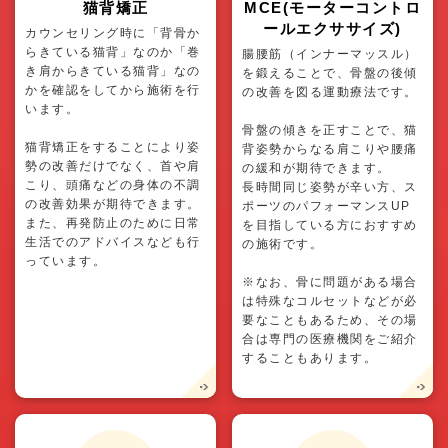
猫背矯正
MCE(モーターコントロ
ールエクササイズ)
カウンセリング時に「背骨か
らきている猫背」なのか「巻
腸腰筋（インナーマッスル）
き肩からきている猫背」なの
を鍛えることで、骨盤の後傾
かを確認をしてから施術を行
の改善を図る運動療法です。
います。
骨盤の傾きを正すことで、猫
猫背矯正をすることにより姿
背姿勢からなる肩こりや腰痛
勢の改善だけでなく、首や肩
の緩和が期待できます。
こり、頭痛などの身体の不調
長時間同じ姿勢が辛い方、ス
の改善効果が期待できます。
ポーツのパフォーマンスUP
また、再発防止のために日常
を目指している方におすすめ
生活でのアドバイスなども行
の施術です。
っています。
※なお、骨に問題がある場合
は特殊なコルセットなどが必
要なこともあるため、その場
合は専門の医療機関をご紹介
することもあります。