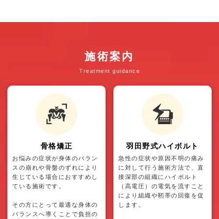
施術案内
Treatment guidance
骨格矯正
羽田野式ハイボルト
お悩みの症状が身体のバラン
急性の症状や原因不明の痛み
スの崩れや骨盤のずれにより
に対して行う施術方法で、直
生じている場合におすすめし
接深部の組織にハイボルト
ている施術です。
（高電圧）の電気を流すこと
により組織や靭帯の回復を促
その方にとって最適な身体の
します。
バランスへ導くことで負担の