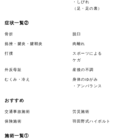
・しびれ
（足・足の裏）
症状一覧②
骨折
脱臼
捻挫・腱炎・腱鞘炎
肉離れ
打撲
スポーツによる
ケガ
外反母趾
産後の不調
むくみ・冷え
身体のゆがみ
・アンバランス
おすすめ
交通事故施術
労災施術
保険施術
羽田野式ハイボルト
施術一覧①