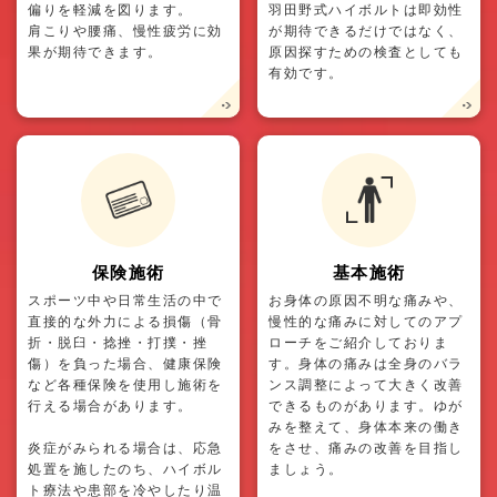
偏りを軽減を図ります。
羽田野式ハイボルトは即効性
肩こりや腰痛、慢性疲労に効
が期待できるだけではなく、
果が期待できます。
原因探すための検査としても
有効です。
保険施術
基本施術
スポーツ中や日常生活の中で
お身体の原因不明な痛みや、
直接的な外力による損傷（骨
慢性的な痛みに対してのアプ
折・脱臼・捻挫・打撲・挫
ローチをご紹介しておりま
傷）を負った場合、健康保険
す。身体の痛みは全身のバラ
など各種保険を使用し施術を
ンス調整によって大きく改善
行える場合があります。
できるものがあります。ゆが
みを整えて、身体本来の働き
炎症がみられる場合は、応急
をさせ、痛みの改善を目指し
処置を施したのち、ハイボル
ましょう。
ト療法や患部を冷やしたり温