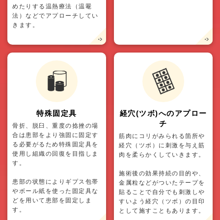
めたりする温熱療法（温罨
法）などでアプローチしてい
きます。
特殊固定具
経穴(ツボ)へのアプロー
チ
骨折、脱臼、重度の捻挫の場
合は患部をより強固に固定す
筋肉にコリがみられる箇所や
る必要がるため特殊固定具を
経穴（ツボ）に刺激を与え筋
使用し組織の回復を目指しま
肉を柔らかくしていきます。
す。
施術後の効果持続の目的や、
患部の状態によりギプス包帯
金属粒などがついたテープを
やボール紙を使った固定具な
貼ることで自分でも刺激しや
どを用いて患部を固定しま
すいよう経穴（ツボ）の目印
す。
として施すこともあります。