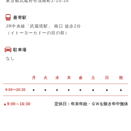
東京都武蔵野市境南町2-10-25
最寄駅
JR中央線「武蔵境駅」 南口 徒歩2分
（イトーヨーカドーの目の前）
駐車場
なし
月
火
水
木
金
土
日
祝
●
●
●
●
●
▲
▲
▲
9:00〜20:30
▲9:00～16:30
定休日：年末年始・ＧＷを除き年中無休