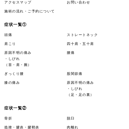
アクセスマップ
お問い合わせ
施術の流れ・ご予約について
症状一覧①
頭痛
ストレートネック
肩こり
四十肩・五十肩
原因不明の痛み
腰痛
・しびれ
（首・肩・腕）
ぎっくり腰
股関節痛
膝の痛み
原因不明の痛み
・しびれ
（足・足の裏）
症状一覧②
骨折
脱臼
捻挫・腱炎・腱鞘炎
肉離れ