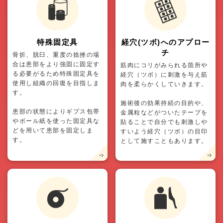
特殊固定具
経穴(ツボ)へのアプロー
チ
骨折、脱臼、重度の捻挫の場
合は患部をより強固に固定す
筋肉にコリがみられる箇所や
る必要がるため特殊固定具を
経穴（ツボ）に刺激を与え筋
使用し組織の回復を目指しま
肉を柔らかくしていきます。
す。
施術後の効果持続の目的や、
患部の状態によりギプス包帯
金属粒などがついたテープを
やボール紙を使った固定具な
貼ることで自分でも刺激しや
どを用いて患部を固定しま
すいよう経穴（ツボ）の目印
す。
として施すこともあります。