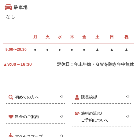
駐車場
なし
月
火
水
木
金
土
日
祝
●
●
●
●
●
▲
▲
▲
9:00〜20:30
▲9:00～16:30
定休日：年末年始・ＧＷを除き年中無休
初めての方へ
院長挨拶
施術の流れ/
料金のご案内
ご予約について
アクセスマップ