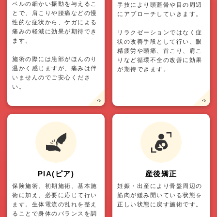
ベルの細かい振動を与えるこ
手技により頭蓋骨や目の周辺
とで、肩こりや腰痛などの慢
にアプローチしていきます。
性的な症状から、ケガによる
痛みの軽減に効果が期待でき
リラクゼーションではなく症
ます。
状の改善手段として行い、眼
精疲労や頭痛、首こり、肩こ
施術の際には患部がほんのり
りなど循環不全の改善に効果
温かく感じますが、痛みは伴
が期待できます。
いませんのでご安心くださ
い。
PIA(ピア)
産後矯正
保険施術、初期施術、基本施
妊娠・出産により骨盤周辺の
術に加え、必要に応じて行い
筋肉が緩み開いている状態を
ます。生体電流の乱れを整え
正しい状態に戻す施術です。
ることで身体のバランスを調