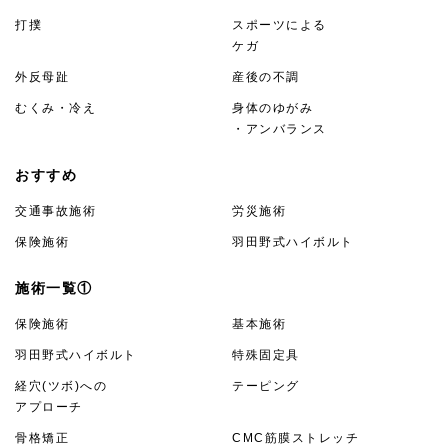
打撲
スポーツによる
ケガ
外反母趾
産後の不調
むくみ・冷え
身体のゆがみ
・アンバランス
おすすめ
交通事故施術
労災施術
保険施術
羽田野式ハイボルト
施術一覧①
保険施術
基本施術
羽田野式ハイボルト
特殊固定具
経穴(ツボ)への
テーピング
アプローチ
骨格矯正
CMC筋膜ストレッチ