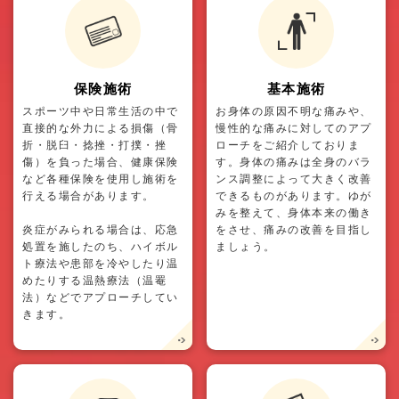
保険施術
基本施術
スポーツ中や日常生活の中で
お身体の原因不明な痛みや、
直接的な外力による損傷（骨
慢性的な痛みに対してのアプ
折・脱臼・捻挫・打撲・挫
ローチをご紹介しておりま
傷）を負った場合、健康保険
す。身体の痛みは全身のバラ
など各種保険を使用し施術を
ンス調整によって大きく改善
行える場合があります。
できるものがあります。ゆが
みを整えて、身体本来の働き
炎症がみられる場合は、応急
をさせ、痛みの改善を目指し
処置を施したのち、ハイボル
ましょう。
ト療法や患部を冷やしたり温
めたりする温熱療法（温罨
法）などでアプローチしてい
きます。