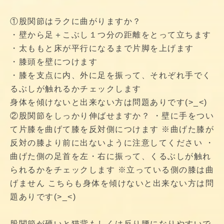
①股関節はラクに曲がりますか？
・壁から足＋こぶし１つ分の距離をとって立ちます
・太ももと床が平行になるまで片脚を上げます
・膝頭を壁につけます
・膝を支点に内、外に足を振って、それぞれ手でく
るぶしが触れるかチェックします
身体を傾けないと出来ない方は問題ありです(>_<)
②股関節をしっかり伸ばせますか？ ・壁に手をつい
て片膝を曲げて膝を反対側につけます ※曲げた膝が
反対の膝より前に出ないように注意してください ・
曲げた側の足首を左・右に振って、くるぶしが触れ
られるかをチェックします ※立っている側の膝は曲
げません こちらも身体を傾けないと出来ない方は問
題ありです(>_<)
股関節が硬いと猫背もしくは反り腰になりやすいで