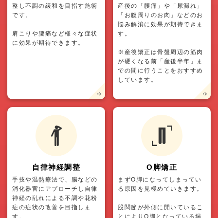
整し不調の緩和を目指す施術
産後の「腰痛」や「尿漏れ」
です。
「お腹周りのお肉」などのお
悩み解消に効果が期待できま
肩こりや腰痛など様々な症状
す。
に効果が期待できます。
※産後矯正は骨盤周辺の筋肉
が硬くなる前「産後半年」ま
での間に行うことをおすすめ
しています。
自律神経調整
O脚矯正
手技や温熱療法で、腸などの
まずO脚になってしまってい
消化器官にアプローチし自律
る原因を見極めていきます。
神経の乱れによる不調や花粉
症の症状の改善を目指しま
股関節が外側に開いているこ
す。
とによりO脚となっている場