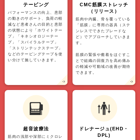
テーピング
CMC筋膜ストレッチ
（リリース）
パフォーマンスの向上、患部
の動きのサポート、負荷の軽
筋肉や内臓、骨を覆っている
減など患者さんの目的と患部
「筋膜」に専用の器具（ステ
の状態により「ホワイトテー
ンレスでできたブレードな
プ」「キネシオロジーテー
ど）でアプローチしていきま
プ」「スパイラルテープ」
す。
「ストリンテックステープ」
などのテーピングテープを使
筋膜の緊張や癒着をほぐすこ
い分けて施していきます。
とで組織の回復力を高め痛み
の軽減や可動域の改善が期待
できます。
超音波療法
ドレナージュ(EHD・
DPL)
筋肉の浅部や深部にミクロレ