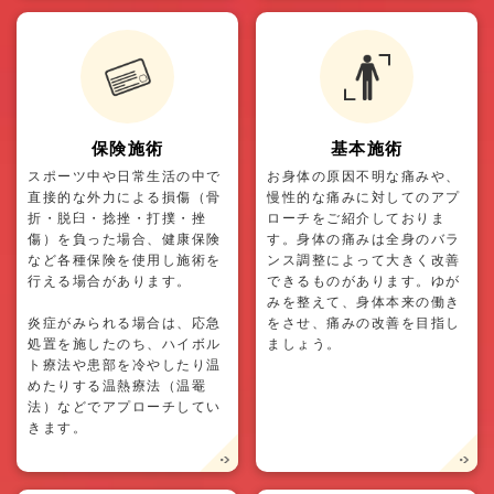
保険施術
基本施術
スポーツ中や日常生活の中で
お身体の原因不明な痛みや、
直接的な外力による損傷（骨
慢性的な痛みに対してのアプ
折・脱臼・捻挫・打撲・挫
ローチをご紹介しておりま
傷）を負った場合、健康保険
す。身体の痛みは全身のバラ
など各種保険を使用し施術を
ンス調整によって大きく改善
行える場合があります。
できるものがあります。ゆが
みを整えて、身体本来の働き
炎症がみられる場合は、応急
をさせ、痛みの改善を目指し
処置を施したのち、ハイボル
ましょう。
ト療法や患部を冷やしたり温
めたりする温熱療法（温罨
法）などでアプローチしてい
きます。