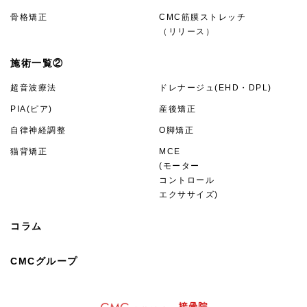
骨格矯正
CMC筋膜ストレッチ
（リリース）
施術一覧②
超音波療法
ドレナージュ(EHD・DPL)
PIA(ピア)
産後矯正
自律神経調整
O脚矯正
猫背矯正
MCE
(モーター
コントロール
エクササイズ)
コラム
CMCグループ