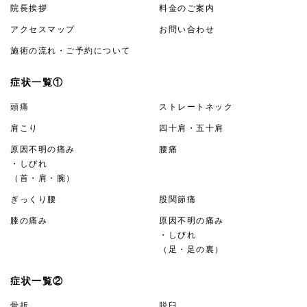
院長挨拶
料金のご案内
アクセスマップ
お問い合わせ
施術の流れ・ご予約について
症状一覧①
頭痛
ストレートネック
肩こり
四十肩・五十肩
原因不明の痛み
腰痛
・しびれ
（首・肩・腕）
ぎっくり腰
股関節痛
膝の痛み
原因不明の痛み
・しびれ
（足・足の裏）
症状一覧②
骨折
脱臼