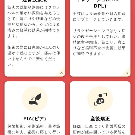
DPL)
筋肉の浅部や深部にミクロレ
ベルの細かい振動を与えるこ
手技により頭蓋骨や目の周辺
とで、肩こりや腰痛などの慢
にアプローチしていきます。
性的な症状から、ケガによる
痛みの軽減に効果が期待でき
リラクゼーションではなく症
ます。
状の改善手段として行い、眼
精疲労や頭痛、首こり、肩こ
施術の際には患部がほんのり
りなど循環不全の改善に効果
温かく感じますが、痛みは伴
が期待できます。
いませんのでご安心くださ
い。
PIA(ピア)
産後矯正
保険施術、初期施術、基本施
妊娠・出産により骨盤周辺の
術に加え、必要に応じて行い
筋肉が緩み開いている状態を