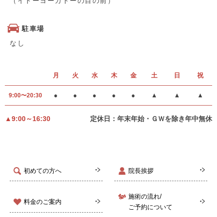
（イトーヨーカドーの目の前）
駐車場
なし
月
火
水
木
金
土
日
祝
●
●
●
●
●
▲
▲
▲
9:00〜20:30
▲9:00～16:30
定休日：年末年始・ＧＷを除き年中無休
初めての方へ
院長挨拶
施術の流れ/
料金のご案内
ご予約について