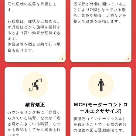
症の症状の改善を目指しま
股関節が外側に開いているこ
す。
とによりO脚となっている場
合、骨盤や恥骨、足首などを
花粉症は、症状が出始める1
整えて改善を目指します。
か月前ほどから施術を開始す
るとより高い効果が期待でき
ます。
体質改善を図る目的で行う場
合もあります。
猫背矯正
MCE(モーターコントロ
ールエクササイズ)
カウンセリング時に「背骨か
らきている猫背」なのか「巻
腸腰筋（インナーマッスル）
き肩からきている猫背」なの
を鍛えることで、骨盤の後傾
かを確認をしてから施術を行
の改善を図る運動療法です。
います。