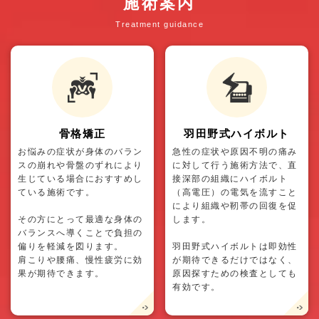
施術案内
Treatment guidance
骨格矯正
羽田野式ハイボルト
お悩みの症状が身体のバラン
急性の症状や原因不明の痛み
スの崩れや骨盤のずれにより
に対して行う施術方法で、直
生じている場合におすすめし
接深部の組織にハイボルト
ている施術です。
（高電圧）の電気を流すこと
により組織や靭帯の回復を促
その方にとって最適な身体の
します。
バランスへ導くことで負担の
偏りを軽減を図ります。
羽田野式ハイボルトは即効性
肩こりや腰痛、慢性疲労に効
が期待できるだけではなく、
果が期待できます。
原因探すための検査としても
有効です。