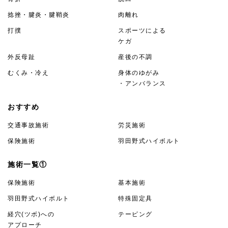
捻挫・腱炎・腱鞘炎
肉離れ
打撲
スポーツによる
ケガ
外反母趾
産後の不調
むくみ・冷え
身体のゆがみ
・アンバランス
おすすめ
交通事故施術
労災施術
保険施術
羽田野式ハイボルト
施術一覧①
保険施術
基本施術
羽田野式ハイボルト
特殊固定具
経穴(ツボ)への
テーピング
アプローチ