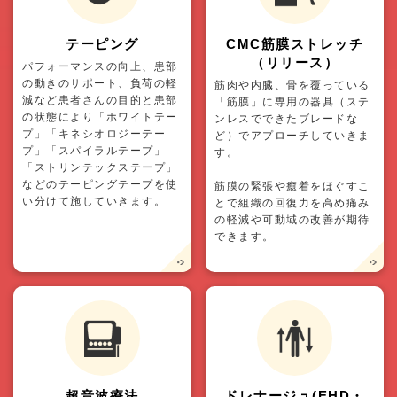
テーピング
CMC筋膜ストレッチ
（リリース）
パフォーマンスの向上、患部
の動きのサポート、負荷の軽
筋肉や内臓、骨を覆っている
減など患者さんの目的と患部
「筋膜」に専用の器具（ステ
の状態により「ホワイトテー
ンレスでできたブレードな
プ」「キネシオロジーテー
ど）でアプローチしていきま
プ」「スパイラルテープ」
す。
「ストリンテックステープ」
などのテーピングテープを使
筋膜の緊張や癒着をほぐすこ
い分けて施していきます。
とで組織の回復力を高め痛み
の軽減や可動域の改善が期待
できます。
超音波療法
ドレナージュ(EHD・