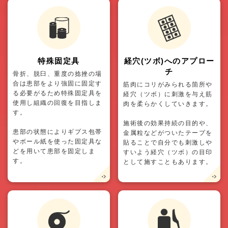
特殊固定具
経穴(ツボ)へのアプロー
チ
骨折、脱臼、重度の捻挫の場
合は患部をより強固に固定す
筋肉にコリがみられる箇所や
る必要がるため特殊固定具を
経穴（ツボ）に刺激を与え筋
使用し組織の回復を目指しま
肉を柔らかくしていきます。
す。
施術後の効果持続の目的や、
患部の状態によりギプス包帯
金属粒などがついたテープを
やボール紙を使った固定具な
貼ることで自分でも刺激しや
どを用いて患部を固定しま
すいよう経穴（ツボ）の目印
す。
として施すこともあります。