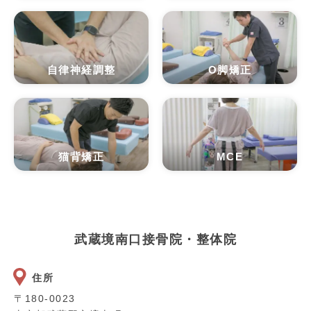
自律神経調整
O脚矯正
猫背矯正
MCE
武蔵境南口接骨院・整体院
住所
〒180-0023