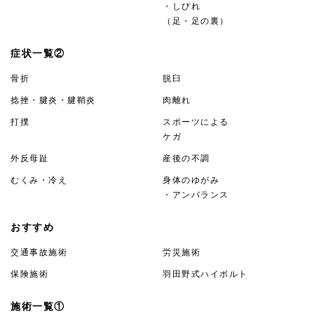
・しびれ
（足・足の裏）
症状一覧②
骨折
脱臼
捻挫・腱炎・腱鞘炎
肉離れ
打撲
スポーツによる
ケガ
外反母趾
産後の不調
むくみ・冷え
身体のゆがみ
・アンバランス
おすすめ
交通事故施術
労災施術
保険施術
羽田野式ハイボルト
施術一覧①