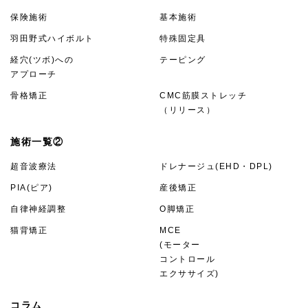
保険施術
基本施術
羽田野式ハイボルト
特殊固定具
経穴(ツボ)への
テーピング
アプローチ
骨格矯正
CMC筋膜ストレッチ
（リリース）
施術一覧②
超音波療法
ドレナージュ(EHD・DPL)
PIA(ピア)
産後矯正
自律神経調整
O脚矯正
猫背矯正
MCE
(モーター
コントロール
エクササイズ)
コラム