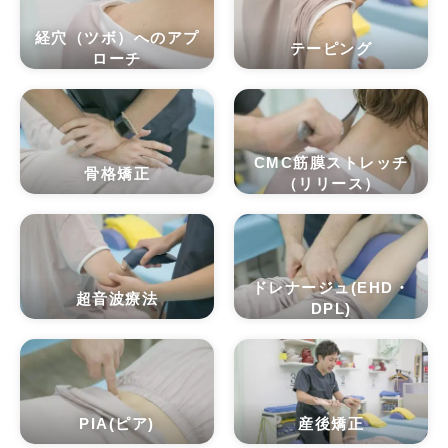
経穴（ツボ）へのアプ
テーピング
ローチ
CMC筋膜ストレッチ
骨格矯正
（リリース）
ドレナージュ(EHD・
超音波療法
DPL)
PIA(ピア)
産後矯正