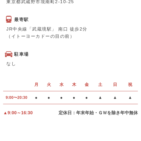
東京都武蔵野市境南町2-10-25
最寄駅
JR中央線「武蔵境駅」 南口 徒歩2分
（イトーヨーカドーの目の前）
駐車場
なし
月
火
水
木
金
土
日
祝
●
●
●
●
●
▲
▲
▲
9:00〜20:30
▲9:00～16:30
定休日：年末年始・ＧＷを除き年中無休